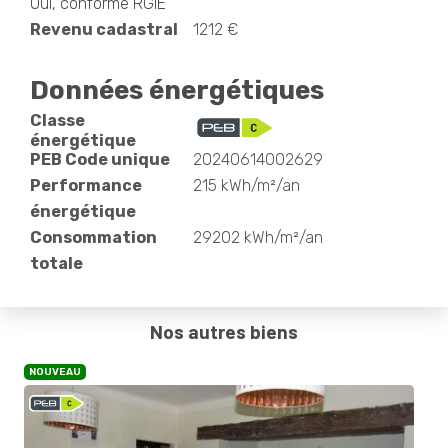
Oui, conforme RGIE
Revenu cadastral
1212 €
Données énergétiques
Classe
énergétique
PEB Code unique
20240614002629
Performance
215 kWh/m²/an
énergétique
Consommation
29202 kWh/m²/an
totale
Nos autres biens
NOUVEAU