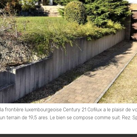
 frontière luxembourgeoise Century 21 Cofilux a le plaisir de vo
n terrain de 19,5 ares. Le bien se compose comme suit: Rez: Spac