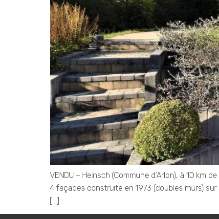
VENDU – Heinsch (Commune d’Arlon), à 10 km de la
4 façades construite en 1973 (doubles murs) sur u
[…]