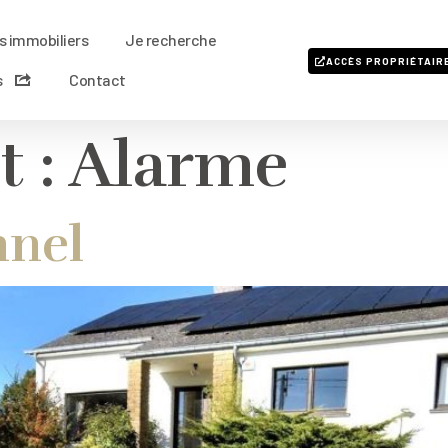
s immobiliers
Je recherche
ACCÈS PROPRIÉTAIR
s
Contact
 :
Alarme
nnel